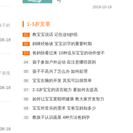
可
2019-10-19
1-3岁文章
孩子的
教宝宝说话 记住这6妙招
01
08-18
妈咪经验谈 宝宝识字的重要时期
02
爸妈快看过来 10种逗乐宝宝的动作使不
03
孩子参加户外运动 应注意哪些原则
04
孩子不高兴了怎么办 如何处理
05
子表现
宝宝右脑的开发 其实可以很简单
06
08-18
2-3岁宝宝的语言能力 要如何去提高
07
如何让宝宝更聪明健康 教大家开发智力
08
宝宝对音乐的需求 宝爸宝妈知多少
09
教孩子认识蔬菜 4种方法爸妈学
10
08-18