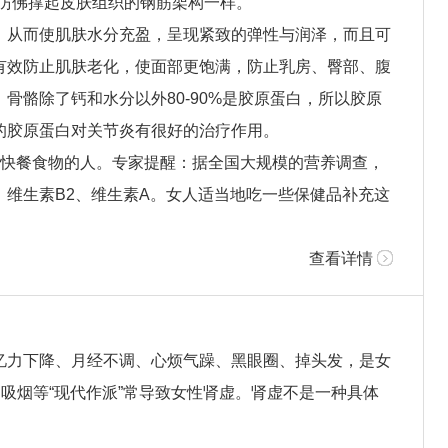
，仿佛撑起皮肤组织的钢筋架构一样。
，从而使肌肤水分充盈，呈现紧致的弹性与润泽，而且可
有效防止肌肤老化，使面部更饱满，防止乳房、臀部、腹
骨骼除了钙和水分以外80-90%是胶原蛋白，所以胶原
的胶原蛋白对关节炎有很好的治疗作用。
吃快餐食物的人。专家提醒：据全国大规模的营养调查，
维生素B2、维生素A。女人适当地吃一些保健品补充这
查看详情
忆力下降、月经不调、心烦气躁、黑眼圈、掉头发，是女
、吸烟等“现代作派”常导致女性肾虚。肾虚不是一种具体