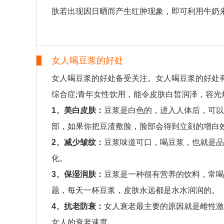
肤若出现因日晒而产生红肿现象，即可利用牛奶
女人喝豆浆的好处
女人喝豆浆的好处备受关注。女人喝豆浆的好处
综合症;青年女性饮用，能令皮肤白皙润泽，容光
1、美白皮肤：
豆浆是白色的，进入人体后，可以
部，如果你把豆渣敷脸，脸部会得到立刻的增白
2、减少皱纹：
豆浆味道可口，喝豆浆，也就是品
化。
3、保湿润肤：
豆浆是一种很有营养的饮料，常喝
题，每天一杯豆浆，皮肤永远都是水水润润的。
4、抗老防衰：
女人衰老最主要的原因就是雌性激
女人的衰老速度。